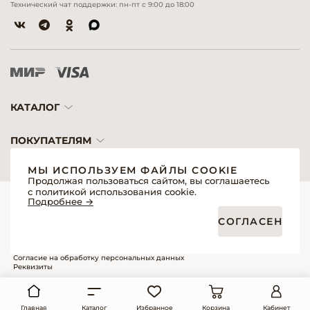
Технический чат поддержки: пн-пт с 9:00 до 18:00
КАТАЛОГ
ПОКУПАТЕЛЯМ
МЫ ИСПОЛЬЗУЕМ ФАЙЛЫ COOKIE
Продолжая пользоваться сайтом, вы соглашаетесь
с политикой использования cookie.
© 2026 «Модерн»— Косметика и оборудование для профессионалов
Подробнее →
Создание сайтов
Политика обработки персональных данных
СОГЛАСЕН
Пользовательское соглашение
Публичная оферта интернет-магазина для розничных покупателей
Публичная оферта интернет-магазина для профессиональных участников
рынка
Согласие на обработку персональных данных
Реквизиты
Главная
Каталог
Избранное
Корзина
Кабинет