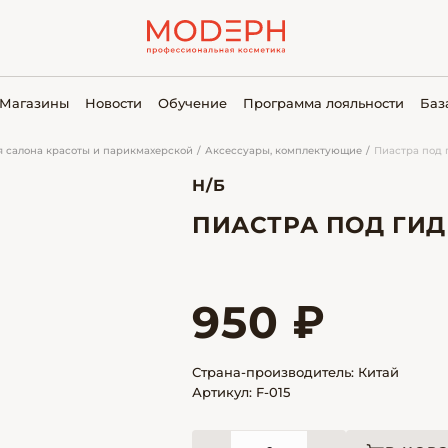
Магазины
Новости
Обучение
Программа лояльности
Баз
я салона красоты и парикмахерской
Аксессуары, комплектующие
Пиастра под 
Н/Б
ПИАСТРА ПОД ГИ
950 ₽
Страна-производитель: Китай
Артикул: F-015