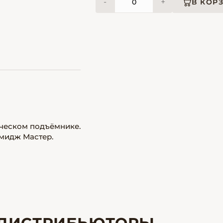
-
+
В КОР
ическом подъёмнике.
Имидж Мастер.