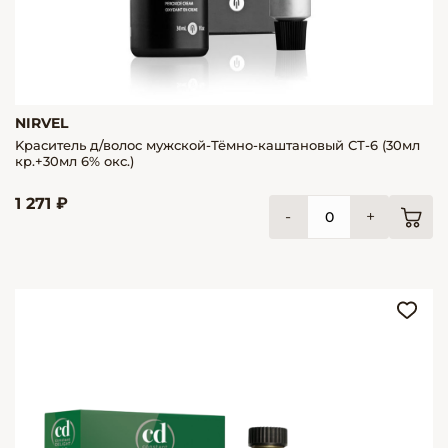
NIRVEL
Kраситель д/волос мужской-Тёмно-каштановый СТ-6 (30мл
кр.+30мл 6% окс.)
1 271 ₽
-
+