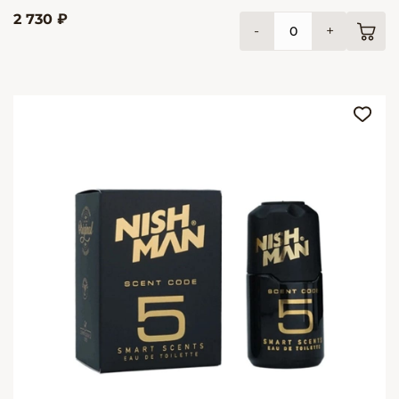
2 730 ₽
-
+