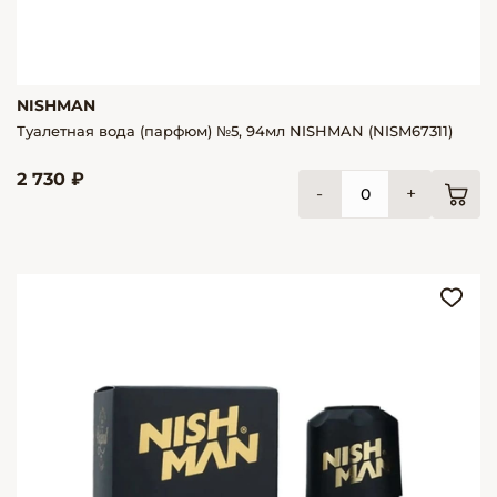
NISHMAN
Туалетная вода (парфюм) №5, 94мл NISHMAN (NISM67311)
2 730 ₽
-
+