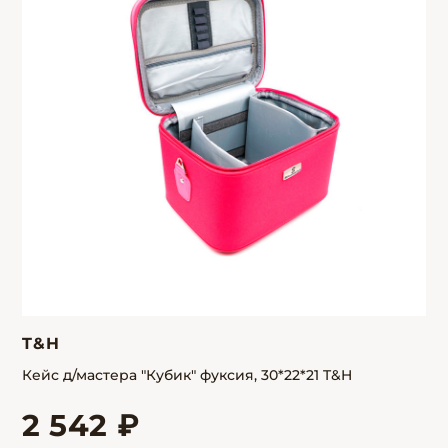
T&H
Кейс д/мастера "Кубик" фуксия, 30*22*21 T&H
2 542 ₽