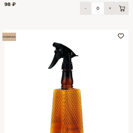
98 ₽
-
+