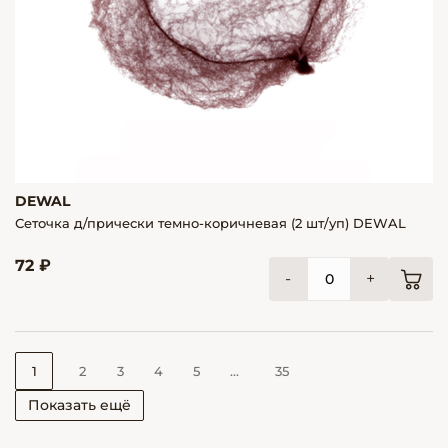
DEWAL
Сеточка д/прически темно-коричневая (2 шт/уп) DEWAL
72 ₽
-
+
1
2
3
4
5
...
35
Показать ещё