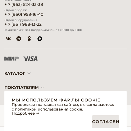
Многоканальный
+ 7 (963) 524-33-38
Отдел продаж
+ 7 (960) 958-16-40
Отдел оборудования
+ 7 (961) 988-13-22
Технический чат поддержки: пн-пт с 9:00 до 18:00
КАТАЛОГ
ПОКУПАТЕЛЯМ
МЫ ИСПОЛЬЗУЕМ ФАЙЛЫ COOKIE
Продолжая пользоваться сайтом, вы соглашаетесь
с политикой использования cookie.
© 2026 «Модерн»— Косметика и оборудование для профессионалов
Подробнее →
Создание сайтов
Политика обработки персональных данных
СОГЛАСЕН
Пользовательское соглашение
Публичная оферта интернет-магазина для розничных покупателей
Публичная оферта интернет-магазина для профессиональных участников