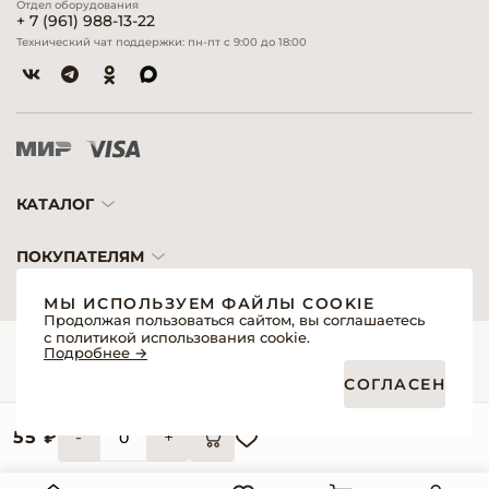
Отдел оборудования
+ 7 (961) 988-13-22
Технический чат поддержки: пн-пт с 9:00 до 18:00
КАТАЛОГ
ПОКУПАТЕЛЯМ
МЫ ИСПОЛЬЗУЕМ ФАЙЛЫ COOKIE
Продолжая пользоваться сайтом, вы соглашаетесь
с политикой использования cookie.
© 2026 «Модерн»— Косметика и оборудование для профессионалов
Подробнее →
Создание сайтов
Политика обработки персональных данных
СОГЛАСЕН
Пользовательское соглашение
Публичная оферта интернет-магазина для розничных покупателей
Публичная оферта интернет-магазина для профессиональных участников
рынка
55 ₽
-
+
Согласие на обработку персональных данных
Реквизиты