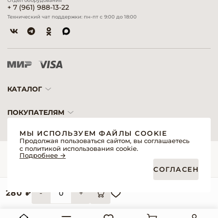
Отдел оборудования
+ 7 (961) 988-13-22
Технический чат поддержки: пн-пт с 9:00 до 18:00
КАТАЛОГ
ПОКУПАТЕЛЯМ
МЫ ИСПОЛЬЗУЕМ ФАЙЛЫ COOKIE
Продолжая пользоваться сайтом, вы соглашаетесь
с политикой использования cookie.
© 2026 «Модерн»— Косметика и оборудование для профессионалов
Подробнее →
Создание сайтов
Политика обработки персональных данных
СОГЛАСЕН
Пользовательское соглашение
Публичная оферта интернет-магазина для розничных покупателей
Публичная оферта интернет-магазина для профессиональных участников
рынка
280 ₽
-
+
Согласие на обработку персональных данных
Реквизиты