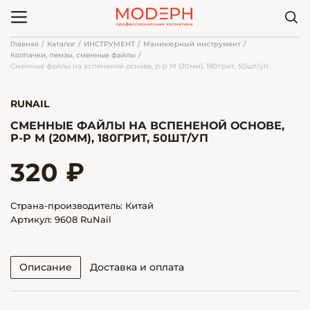
Главная
Каталог
ИНСТРУМЕНТ
Маникюрный инструмент
Колпачки, пемзы, сменные файлы
Сменные файлы на вспененой основе, р-р M (20мм), 180грит, 50шт/уп
RUNAIL
СМЕННЫЕ ФАЙЛЫ НА ВСПЕНЕНОЙ ОСНОВЕ,
Р-Р M (20ММ), 180ГРИТ, 50ШТ/УП
320 ₽
Страна-производитель: Китай
Артикул: 9608 RuNail
Описание
Доставка и оплата