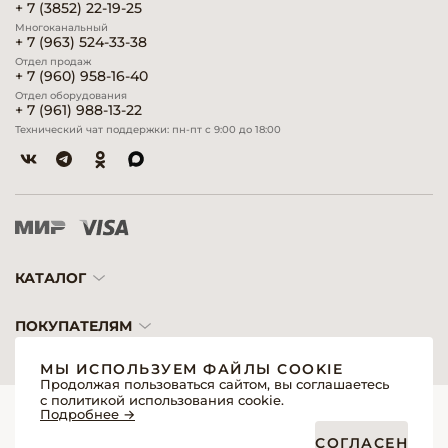
+ 7 (3852) 22-19-25
Многоканальный
+ 7 (963) 524-33-38
Отдел продаж
+ 7 (960) 958-16-40
Отдел оборудования
+ 7 (961) 988-13-22
Технический чат поддержки: пн-пт с 9:00 до 18:00
КАТАЛОГ
ПОКУПАТЕЛЯМ
МЫ ИСПОЛЬЗУЕМ ФАЙЛЫ COOKIE
Продолжая пользоваться сайтом, вы соглашаетесь
с политикой использования cookie.
© 2026 «Модерн»— Косметика и оборудование для профессионалов
Подробнее →
Создание сайтов
Политика обработки персональных данных
СОГЛАСЕН
Пользовательское соглашение