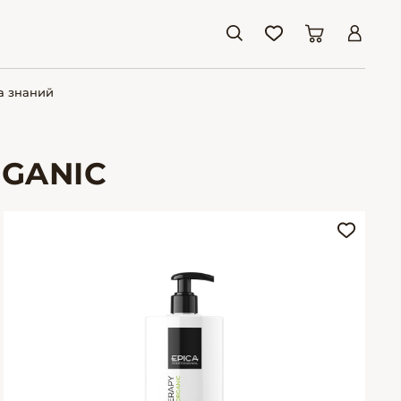
а знаний
RGANIC