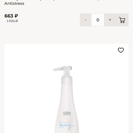
Antistress
663 ₽
-
+
1 170 ₽