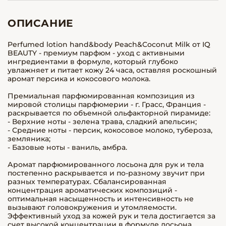
ОПИСАНИЕ
Perfumed lotion hand&body Peach&Coconut Milk от IQ
BEAUTY - премиум парфюм - уход с активными
ингредиентами в формуле, который глубоко
увлажняет и питает кожу 24 часа, оставляя роскошный
аромат персика и кокосового молока.
Премиальная парфюмированная композиция из
мировой столицы парфюмерии - г. Грасс, Франция -
раскрывается по объемной ольфакторной пирамиде:
- Верхние ноты - зелена трава, сладкий апельсин;
- Средние ноты - персик, кокосовое молоко, тубероза,
земляника;
- Базовые ноты - ваниль, амбра.
Аромат парфюмированного лосьона для рук и тела
постепенно раскрывается и по-разному звучит при
разных температурах. Сбалансированная
концентрация ароматических композиций -
оптимальная насыщенность и интенсивность не
вызывают головокружения и утомляемости.
Эффективный уход за кожей рук и тела достигается за
счет высокой концентрации в формуле лосьона