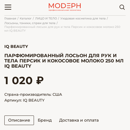
Главная
Каталог
ЛИЦО И ТЕЛО
Уходовая косметика для тела
Лосьоны, тоники, спреи для тела
Парфюмированный лосьон для рук и тела Персик и кокосовое молоко 250
мл IQ BEAUTY
IQ BEAUTY
ПАРФЮМИРОВАННЫЙ ЛОСЬОН ДЛЯ РУК И
ТЕЛА ПЕРСИК И КОКОСОВОЕ МОЛОКО 250 МЛ
IQ BEAUTY
1 020 ₽
Страна-производитель: США
Артикул: IQ BEAUTY
Описание
Бренд
Доставка и оплата