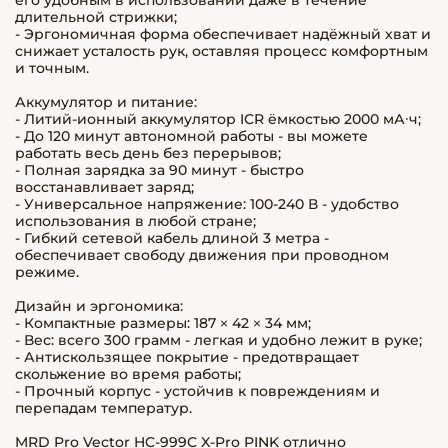
его удобным в использовании даже в течение
длительной стрижки;
- Эргономичная форма обеспечивает надёжный хват и
снижает усталость рук, оставляя процесс комфортным
и точным.
Аккумулятор и питание:
- Литий-ионный аккумулятор ICR ёмкостью 2000 мА·ч;
- До 120 минут автономной работы - вы можете
работать весь день без перерывов;
- Полная зарядка за 90 минут - быстро
восстанавливает заряд;
- Универсальное напряжение: 100-240 В - удобство
использования в любой стране;
- Гибкий сетевой кабель длиной 3 метра -
обеспечивает свободу движения при проводном
режиме.
Дизайн и эргономика:
- Компактные размеры: 187 × 42 × 34 мм;
- Вес: всего 300 грамм - легкая и удобно лежит в руке;
- Антискользящее покрытие - предотвращает
скольжение во время работы;
- Прочный корпус - устойчив к повреждениям и
перепадам температур.
MRD Pro Vector HC-999C X-Pro PINK отлично