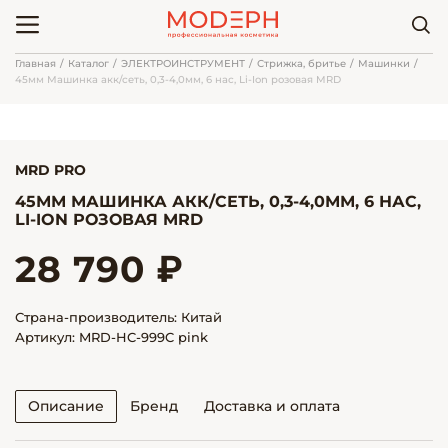
Главная
Каталог
ЭЛЕКТРОИНСТРУМЕНТ
Стрижка, бритье
Машинки
45мм Машинка акк/сеть, 0,3-4,0мм, 6 нас, Li-Ion розовая MRD
MRD PRO
45ММ МАШИНКА АКК/СЕТЬ, 0,3-4,0ММ, 6 НАС,
LI-ION РОЗОВАЯ MRD
28 790 ₽
Страна-производитель: Китай
Артикул: MRD-HC-999C pink
Описание
Бренд
Доставка и оплата