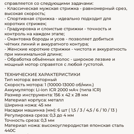
справляется со следующими задачами:
- Классическая мужская стрижка - равномерный срез,
высокая скорость;
- Спортивная стрижка - идеально подходит для
коротких стрижек;
- Градуировка и слоистые стрижки - точность и
контроль на каждом этапе;
- Окантовка бороды и усов - позволяет добиться
чётких линий и аккуратного контура;
- Женские короткие стрижки - чистота и аккуратность
при минимальной длине;
- Обработка объёмных волос - широкое лезвие и
мощный мотор справятся с любой густотой.
ТЕХНИЧЕСКИЕ ХАРАКТЕРИСТИКИ
Тип мотора: векторный
Скорость мотора: 1 (10000-13000 об/мин.)
Аккумулятор: Li-ion ICR 2000 мАч (типа ICR)
Размер инструмента: 156 х 42 х 28 мм
Материал корпуса: металл
Ширина ножа: 45 мм
Насадки машинка (мм): 6 шт ( 1,5 / 3 / 4,5 / 6 / 10 / 13 )
Регулировка среза: 0,3 до 4 мм
Точность среза: 0,3 мм
Материал ножа: высокоуглеродистая японская сталь
440C