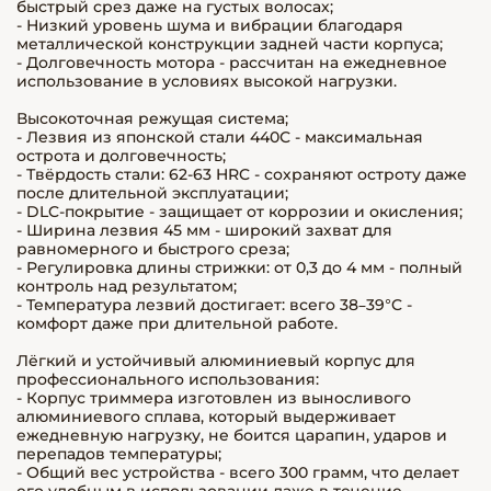
быстрый срез даже на густых волосах;
- Низкий уровень шума и вибрации благодаря
металлической конструкции задней части корпуса;
- Долговечность мотора - рассчитан на ежедневное
использование в условиях высокой нагрузки.
Высокоточная режущая система;
- Лезвия из японской стали 440С - максимальная
острота и долговечность;
- Твёрдость стали: 62-63 HRC - сохраняют остроту даже
после длительной эксплуатации;
- DLC-покрытие - защищает от коррозии и окисления;
- Ширина лезвия 45 мм - широкий захват для
равномерного и быстрого среза;
- Регулировка длины стрижки: от 0,3 до 4 мм - полный
контроль над результатом;
- Температура лезвий достигает: всего 38–39°C -
комфорт даже при длительной работе.
Лёгкий и устойчивый алюминиевый корпус для
профессионального использования:
- Корпус триммера изготовлен из выносливого
алюминиевого сплава, который выдерживает
ежедневную нагрузку, не боится царапин, ударов и
перепадов температуры;
- Общий вес устройства - всего 300 грамм, что делает