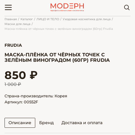
Главная
Каталог
ЛИЦО И ТЕЛО
Уходовая косметика для лица
Маски для лица
Маска-плёнка от чёрных точек с зелёным виноградом (60гр) Frudia
FRUDIA
МАСКА-ПЛЁНКА ОТ ЧЁРНЫХ ТОЧЕК С
ЗЕЛЁНЫМ ВИНОГРАДОМ (60ГР) FRUDIA
850 ₽
1 000 ₽
Страна-производитель: Корея
Артикул: 00552F
Описание
Бренд
Доставка и оплата