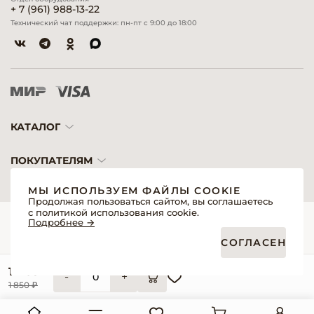
+ 7 (961) 988-13-22
Технический чат поддержки: пн-пт с 9:00 до 18:00
КАТАЛОГ
ПОКУПАТЕЛЯМ
МЫ ИСПОЛЬЗУЕМ ФАЙЛЫ COOKIE
Продолжая пользоваться сайтом, вы соглашаетесь
с политикой использования cookie.
© 2026 «Модерн»— Косметика и оборудование для профессионалов
Подробнее →
Создание сайтов
Политика обработки персональных данных
СОГЛАСЕН
Пользовательское соглашение
Публичная оферта интернет-магазина для розничных покупателей
Публичная оферта интернет-магазина для профессиональных участников
1 265 ₽
рынка
-
+
Согласие на обработку персональных данных
1 850 ₽
Реквизиты