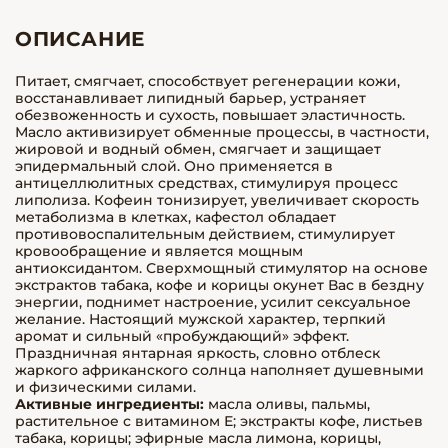
ОПИСАНИЕ
Питает, смягчает, способствует регенерации кожи,
восстанавливает липидный барьер, устраняет
обезвоженность и сухость, повышает эластичность.
Масло активизирует обменные процессы, в частности,
жировой и водный обмен, смягчает и защищает
эпидермальный слой. Оно применяется в
антицеллюлитных средствах, стимулируя процесс
липолиза. Кофеин тонизирует, увеличивает скорость
метаболизма в клетках, кафестол обладает
противовоспалительным действием, стимулирует
кровообращение и является мощным
антиоксидантом. Сверхмощный стимулятор на основе
экстрактов табака, кофе и корицы окунет Вас в бездну
энергии, поднимет настроение, усилит сексуальное
желание. Настоящий мужской характер, терпкий
аромат и сильный «пробуждающий» эффект.
Праздничная янтарная яркость, словно отблеск
жаркого африканского солнца наполняет душевными
и физическими силами.
Активные ингредиенты:
масла оливы, пальмы,
растительное с витамином Е; экстракты кофе, листьев
табака, корицы; эфирные масла лимона, корицы,