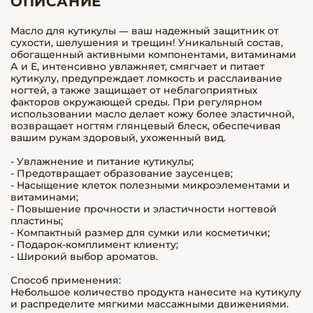
ОПИСАНИЕ
Масло для кутикулы — ваш надежный защитник от
сухости, шелушения и трещин! Уникальный состав,
обогащенный активными компонентами, витаминами
А и Е, интенсивно увлажняет, смягчает и питает
кутикулу, предупреждает ломкость и расслаивание
ногтей, а также защищает от неблагоприятных
факторов окружающей среды. При регулярном
использовании масло делает кожу более эластичной,
возвращает ногтям глянцевый блеск, обеспечивая
вашим рукам здоровый, ухоженный вид.
- Увлажнение и питание кутикулы;
- Предотвращает образование заусенцев;
- Насыщение клеток полезными микроэлементами и
витаминами;
- Повышение прочности и эластичности ногтевой
пластины;
- Компактный размер для сумки или косметички;
- Подарок-комплимент клиенту;
- Широкий выбор ароматов.
Способ применения:
Небольшое количество продукта нанесите на кутикулу
и распределите мягкими массажными движениями.