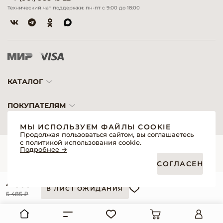
Технический чат поддержки: пн-пт с 9:00 до 18:00
КАТАЛОГ
ПОКУПАТЕЛЯМ
МЫ ИСПОЛЬЗУЕМ ФАЙЛЫ COOKIE
Продолжая пользоваться сайтом, вы соглашаетесь
с политикой использования cookie.
© 2026 «Модерн»— Косметика и оборудование для профессионалов
Подробнее →
Создание сайтов
Политика обработки персональных данных
СОГЛАСЕН
Пользовательское соглашение
Публичная оферта интернет-магазина для розничных покупателей
Публичная оферта интернет-магазина для профессиональных участников
4 385 ₽
рынка
В ЛИСТ ОЖИДАНИЯ
Согласие на обработку персональных данных
5 485 ₽
Реквизиты