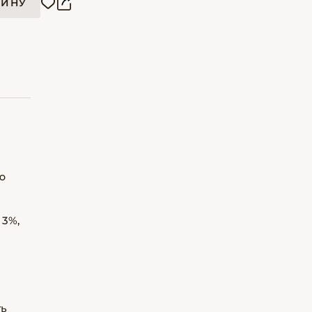
ЗИНУ
ю
 3%,
ть