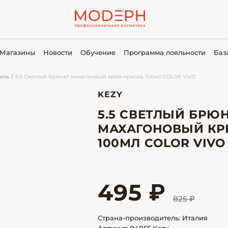
Магазины
Новости
Обучение
Программа лояльности
Баз
ель
5.5 Светлый брюнет махагоновый крем-краска, 100мл COLOR VIVO
KEZY
5.5 СВЕТЛЫЙ БРЮ
МАХАГОНОВЫЙ КР
100МЛ COLOR VIVO
495 ₽
825 ₽
Страна-производитель: Италия