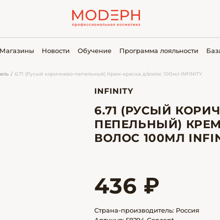
Магазины
Новости
Обучение
Программа лояльности
Баз
ель
6.71 (Русый коричнево-пепельный) Крем-краска д/волос 100мл INFINITY
INFINITY
6.71 (РУСЫЙ КОРИ
ПЕПЕЛЬНЫЙ) КРЕМ
ВОЛОС 100МЛ INFI
436 ₽
Страна-производитель: Россия