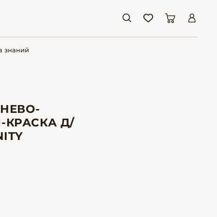
а знаний
ЧНЕВО-
-КРАСКА Д/
NITY