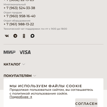
Многоканальный
+ 7 (963) 524-33-38
Отдел продаж
+ 7 (960) 958-16-40
Отдел оборудования
+ 7 (961) 988-13-22
Технический чат поддержки: пн-пт с 9:00 до 18:00
КАТАЛОГ
ПОКУПАТЕЛЯМ
МЫ ИСПОЛЬЗУЕМ ФАЙЛЫ COOKIE
Продолжая пользоваться сайтом, вы соглашаетесь
с политикой использования cookie.
© 2026 «Модерн»— Косметика и оборудование для профессионалов
Подробнее →
Создание сайтов
Политика обработки персональных данных
СОГЛАСЕН
Пользовательское соглашение
Публичная оферта интернет-магазина для розничных покупателей