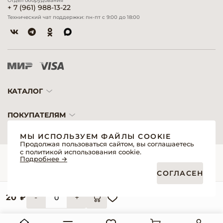
Отдел оборудования
+ 7 (961) 988-13-22
Технический чат поддержки: пн-пт с 9:00 до 18:00
КАТАЛОГ
ПОКУПАТЕЛЯМ
МЫ ИСПОЛЬЗУЕМ ФАЙЛЫ COOKIE
Продолжая пользоваться сайтом, вы соглашаетесь
с политикой использования cookie.
© 2026 «Модерн»— Косметика и оборудование для профессионалов
Подробнее →
Создание сайтов
Политика обработки персональных данных
СОГЛАСЕН
Пользовательское соглашение
Публичная оферта интернет-магазина для розничных покупателей
Публичная оферта интернет-магазина для профессиональных участников
рынка
20 ₽
-
+
Согласие на обработку персональных данных
Реквизиты