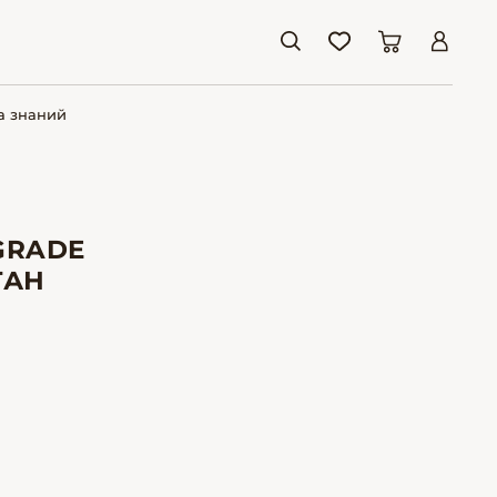
а знаний
GRADE
ТАН