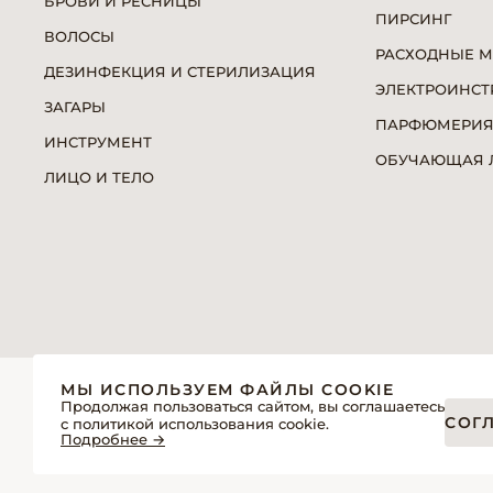
БРОВИ И РЕСНИЦЫ
ПИРСИНГ
ВОЛОСЫ
РАСХОДНЫЕ 
ДЕЗИНФЕКЦИЯ И СТЕРИЛИЗАЦИЯ
ЭЛЕКТРОИНСТ
ЗАГАРЫ
ПАРФЮМЕРИ
ИНСТРУМЕНТ
ОБУЧАЮЩАЯ Л
ЛИЦО И ТЕЛО
© 2026 «Модерн»— Косметика и оборудование для про
МЫ ИСПОЛЬЗУЕМ ФАЙЛЫ COOKIE
Политика обработки персональных данных
Продолжая пользоваться сайтом, вы соглашаетесь
СОГ
с политикой использования cookie.
Пользовательское соглашение
Подробнее →
Публичная оферта интернет-магазина для розничных пок