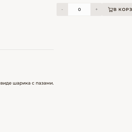
-
+
В КОР
 виде шарика с пазами.