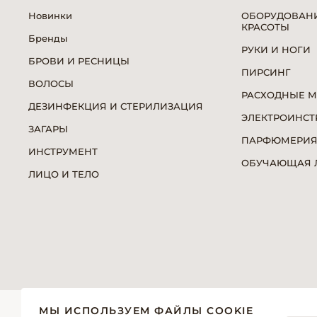
Новинки
ОБОРУДОВАНИ
КРАСОТЫ
Бренды
РУКИ И НОГИ
БРОВИ И РЕСНИЦЫ
ПИРСИНГ
ВОЛОСЫ
РАСХОДНЫЕ 
ДЕЗИНФЕКЦИЯ И СТЕРИЛИЗАЦИЯ
ЭЛЕКТРОИНСТ
ЗАГАРЫ
ПАРФЮМЕРИ
ИНСТРУМЕНТ
ОБУЧАЮЩАЯ Л
ЛИЦО И ТЕЛО
© 2026 «Модерн»— Косметика и оборудование для про
МЫ ИСПОЛЬЗУЕМ ФАЙЛЫ COOKIE