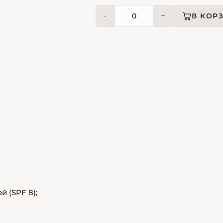
-
+
В КОР
 (SPF 8);