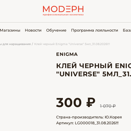
Магазины
Новости
Обучение
Программа лояльности
Баз
ы для наращивания
Клей черный Enigma "Universe" 5мл_31.08.2026!!!
ENIGMA
КЛЕЙ ЧЕРНЫЙ ENI
"UNIVERSE" 5МЛ_31.
300 ₽
1 070 ₽
Страна-производитель: Ю.Корея
Артикул: LG000018_31.08.2026!!!