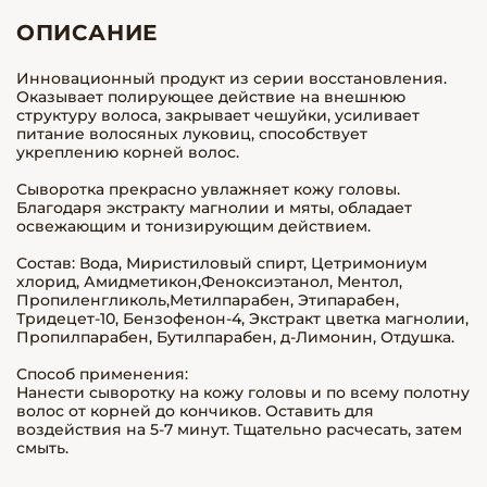
ОПИСАНИЕ
Инновационный продукт из серии восстановления.
Оказывает полирующее действие на внешнюю
структуру волоса, закрывает чешуйки, усиливает
питание волосяных луковиц, способствует
укреплению корней волос.
Сыворотка прекрасно увлажняет кожу головы.
Благодаря экстракту магнолии и мяты, обладает
освежающим и тонизирующим действием.
Состав: Вода, Миристиловый спирт, Цетримониум
хлорид, Амидметикон,Феноксиэтанол, Ментол,
Пропиленгликоль,Метилпарабен, Этипарабен,
Тридецет-10, Бензофенон-4, Экстракт цветка магнолии,
Пропилпарабен, Бутилпарабен, д-Лимонин, Отдушка.
Способ применения:
Нанести сыворотку на кожу головы и по всему полотну
волос от корней до кончиков. Оставить для
воздействия на 5-7 минут. Тщательно расчесать, затем
смыть.