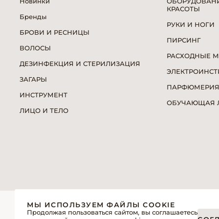
Новинки
ОБОРУДОВАНИ
КРАСОТЫ
Бренды
РУКИ И НОГИ
БРОВИ И РЕСНИЦЫ
ПИРСИНГ
ВОЛОСЫ
РАСХОДНЫЕ 
ДЕЗИНФЕКЦИЯ И СТЕРИЛИЗАЦИЯ
ЭЛЕКТРОИНСТ
ЗАГАРЫ
ПАРФЮМЕРИ
ИНСТРУМЕНТ
ОБУЧАЮЩАЯ Л
ЛИЦО И ТЕЛО
© 2026 «Модерн»— Косметика и оборудование для про
МЫ ИСПОЛЬЗУЕМ ФАЙЛЫ COOKIE
Политика обработки персональных данных
Продолжая пользоваться сайтом, вы соглашаетесь