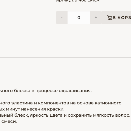
Артикул: 91408 EPICA
-
+
В КОР
ьного блеска в процессе окрашивания.
го эластина и компонентов на основе катионного
ых минут нанесения краски.
ьный блеск, яркость цвета и сохранить мягкость волос.
 смеси.