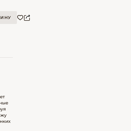
ЗИНУ
ет
вные
руя
ожу
онких