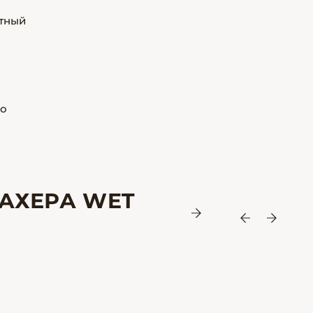
стный
но
АХЕРА WET