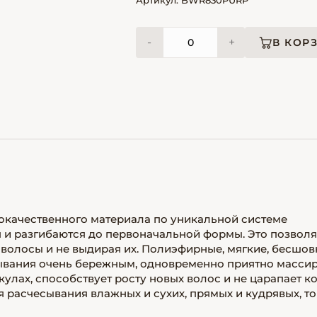
Артикул: BWR830PURP
-
+
В КОР
окачественного материала по уникальной системе
ся и разгибаются до первоначальной формы. Это позволя
 волосы и не выдирая их. Полиэфирные, мягкие, бесшо
сывания очень бережным, одновременно приятно масси
улах, способствует росту новых волос и не царапает к
 расчесывания влажных и сухих, прямых и кудрявых, т