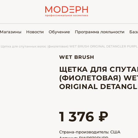
Магазины
Новости
Обучение
Программа лояльности
Баз
Щетка для спутанных волос (фиолетовая) WET BRUSH ORIGINAL DETANGLER PURPL
WET BRUSH
ЩЕТКА ДЛЯ СПУТ
(ФИОЛЕТОВАЯ) WE
ORIGINAL DETANGL
1 376 ₽
Страна-производитель: США