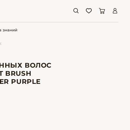
а знаний
E
АННЫХ ВОЛОС
T BRUSH
ER PURPLE