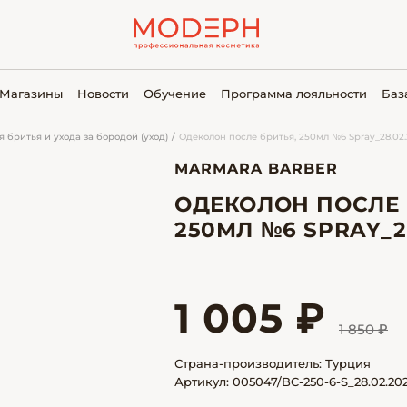
Магазины
Новости
Обучение
Программа лояльности
Баз
я бритья и ухода за бородой (уход)
Одеколон после бритья, 250мл №6 Spray_28.02.2
MARMARA BARBER
ОДЕКОЛОН ПОСЛЕ 
250МЛ №6 SPRAY_28
1 005 ₽
1 850 ₽
Страна-производитель: Турция
Артикул: 005047/BC-250-6-S_28.02.2027