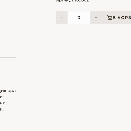
Артикул: 109002
-
+
В КОР
дикюра
и;
ни;
и.