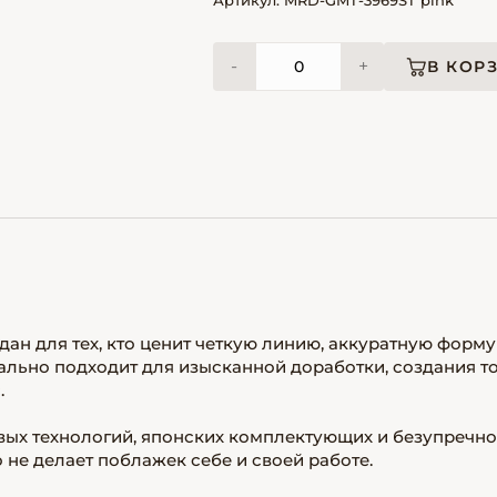
Артикул: MRD-GMT-3969ST pink
-
+
В КОР
н для тех, кто ценит четкую линию, аккуратную форму
ально подходит для изысканной доработки, создания т
.
вых технологий, японских комплектующих и безупречно
о не делает поблажек себе и своей работе.