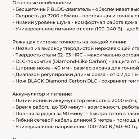
Основные особенности:
- Бесщеточный BLDC-двигатель - обеспечивает вы
- Скорость до 7200 об/мин - постоянная и точная с
- Низкий уровень шума - комфортная работа дома 
- Универсальное питание от сети (100–240 В) - уд
Режущая система: точность на каждой линии:
- Лезвия из высокоуглеродистой нержавеющей ста
- Твёрдость стали 62–63 HRC - максимально остра
- DLC-покрытие (Diamond-Like Carbon) - защита от 
- Ширина ножа - 40 мм - размер экрана для точной
- Диапазон регулировки длины среза - от 0,2 до 1 
- Нож BLACK Diamond Carbon DLC - сохраняет темп
Аккумулятор и питание:
- Литий-ионный аккумулятор ёмкостью 2000 мА·ч;
- Время работы до 150 минут - возможность работа
- Полная зарядка за 90 минут - быстро готов к тако
- Гибкий сетевой кабель длиной 3 метра - помощь
- Универсальное напряжение: 100–240 В / 50–60 Гц.