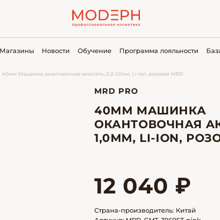
Магазины
Новости
Обучение
Программа лояльности
Баз
40мм Машинка окантовочная акк/сеть, 0,2-1,0мм, Li-Ion, розовая MRD
MRD PRO
40ММ МАШИНКА
ОКАНТОВОЧНАЯ АКК
1,0ММ, LI-ION, РО
12 040 ₽
Страна-производитель: Китай