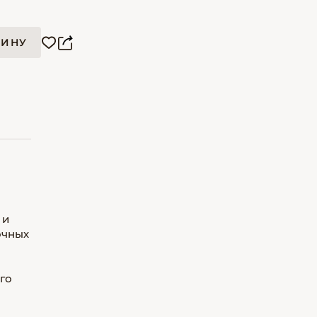
ЗИНУ
 и
очных
го