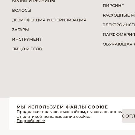
БРОВИ И РЕСНИЦЫ
ПИРСИНГ
ВОЛОСЫ
РАСХОДНЫЕ 
ДЕЗИНФЕКЦИЯ И СТЕРИЛИЗАЦИЯ
ЭЛЕКТРОИНСТ
ЗАГАРЫ
ПАРФЮМЕРИ
ИНСТРУМЕНТ
ОБУЧАЮЩАЯ Л
ЛИЦО И ТЕЛО
© 2026 «Модерн»— Косметика и оборудование для про
МЫ ИСПОЛЬЗУЕМ ФАЙЛЫ COOKIE
Политика обработки персональных данных
Продолжая пользоваться сайтом, вы соглашаетесь
СОГ
с политикой использования cookie.
Пользовательское соглашение
Подробнее →
Публичная оферта интернет-магазина для розничных пок