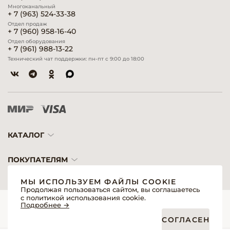
Многоканальный
+ 7 (963) 524-33-38
Отдел продаж
+ 7 (960) 958-16-40
Отдел оборудования
+ 7 (961) 988-13-22
Технический чат поддержки: пн-пт с 9:00 до 18:00
КАТАЛОГ
ПОКУПАТЕЛЯМ
МЫ ИСПОЛЬЗУЕМ ФАЙЛЫ COOKIE
Продолжая пользоваться сайтом, вы соглашаетесь
с политикой использования cookie.
© 2026 «Модерн»— Косметика и оборудование для профессионалов
Подробнее →
Создание сайтов
Политика обработки персональных данных
СОГЛАСЕН
Пользовательское соглашение
Публичная оферта интернет-магазина для розничных покупателей