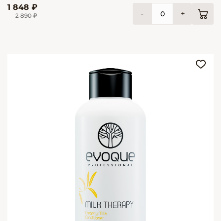
1 848 ₽
-
+
2 890 ₽