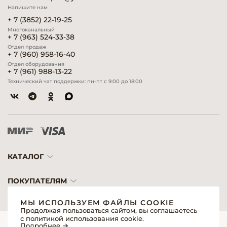
Напишите нам
+ 7 (3852) 22-19-25
Многоканальный
+ 7 (963) 524-33-38
Отдел продаж
+ 7 (960) 958-16-40
Отдел оборудования
+ 7 (961) 988-13-22
Технический чат поддержки: пн-пт с 9:00 до 18:00
КАТАЛОГ
ПОКУПАТЕЛЯМ
МЫ ИСПОЛЬЗУЕМ ФАЙЛЫ COOKIE
Продолжая пользоваться сайтом, вы соглашаетесь
с политикой использования cookie.
© 2026 «Модерн»— Косметика и оборудование для профессионалов
Подробнее →
Создание сайтов