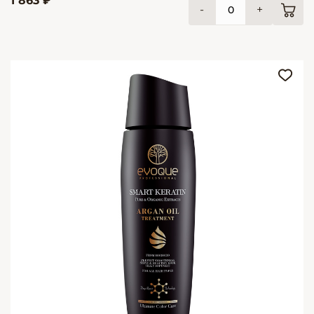
1 863 ₽
-
+