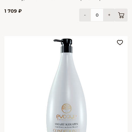
1 709 ₽
-
+