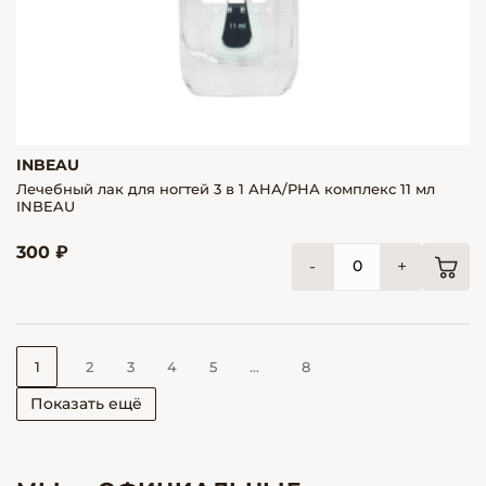
INBEAU
Лечебный лак для ногтей 3 в 1 АНА/РНА комплекс 11 мл
INBEAU
300 ₽
-
+
1
2
3
4
5
...
8
Показать ещё