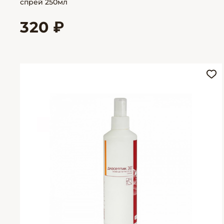
спрей 250мл
320 ₽