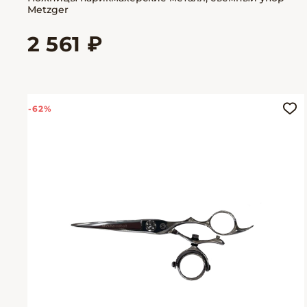
Metzger
2 561 ₽
-62%