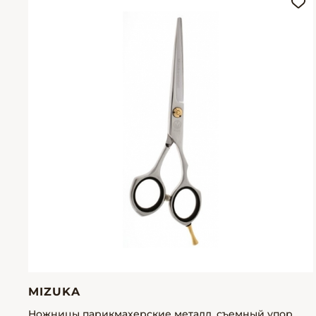
MIZUKA
Ножницы парикмахерские металл, съемный упор