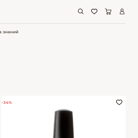
а знаний
-34%