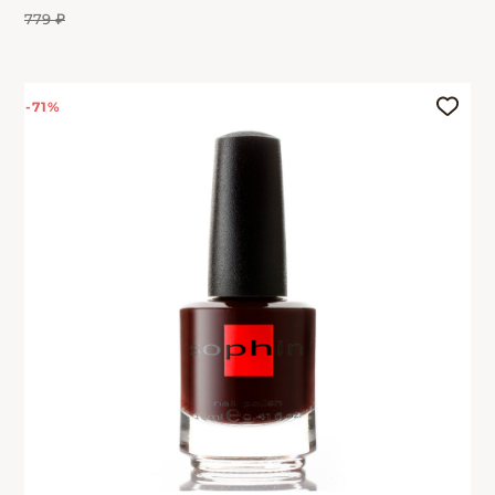
779 ₽
-71%