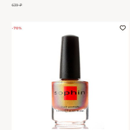
639 ₽
-70%