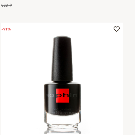
639 ₽
-71%