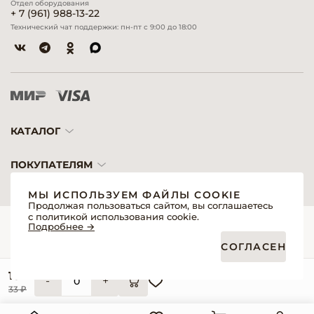
Отдел оборудования
+ 7 (961) 988-13-22
Технический чат поддержки: пн-пт с 9:00 до 18:00
КАТАЛОГ
ПОКУПАТЕЛЯМ
МЫ ИСПОЛЬЗУЕМ ФАЙЛЫ COOKIE
Продолжая пользоваться сайтом, вы соглашаетесь
с политикой использования cookie.
© 2026 «Модерн»— Косметика и оборудование для профессионалов
Подробнее →
Создание сайтов
Политика обработки персональных данных
СОГЛАСЕН
Пользовательское соглашение
Публичная оферта интернет-магазина для розничных покупателей
Публичная оферта интернет-магазина для профессиональных участников
15 ₽
рынка
-
+
Согласие на обработку персональных данных
33 ₽
Реквизиты