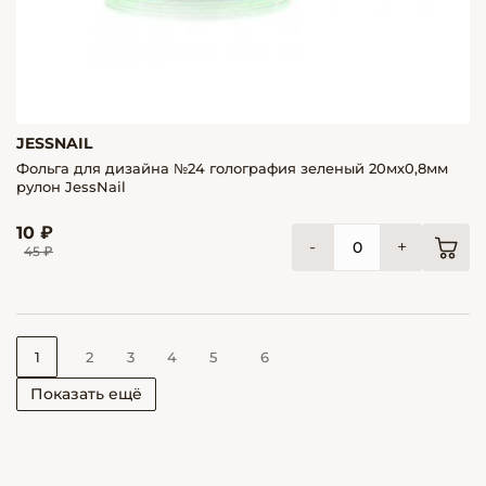
JESSNAIL
Фольга для дизайна №24 голография зеленый 20мх0,8мм
рулон JessNail
10 ₽
-
+
45 ₽
1
2
3
4
5
6
Показать ещё