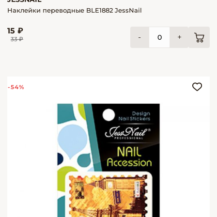
Наклейки переводные BLE1882 JessNail
15 ₽
-
+
33 ₽
-54%