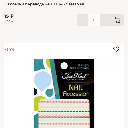
Наклейки переводные BLE1467 JessNail
15 ₽
-
+
33 ₽
-54%