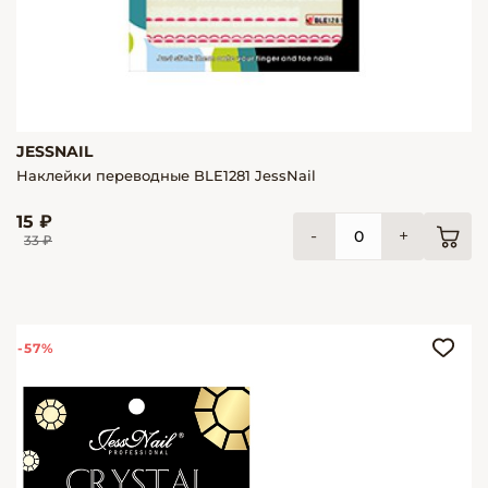
JESSNAIL
Наклейки переводные BLE1281 JessNail
15 ₽
-
+
33 ₽
-57%