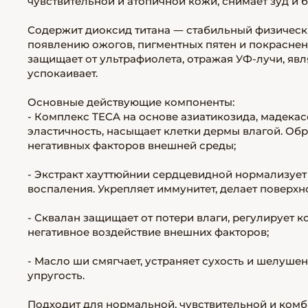
чувствительной и атопичной кожи, снимает зуд и 
Содержит диоксид титана — стабильный физически
появлению ожогов, пигментных пятен и покраснени
защищает от ультрафиолета, отражая УФ-лучи, яв
успокаивает.
Основные действующие компоненты:
- Комплекс TECA на основе азиатикозида, мадека
эластичность, насыщает клетки дермы влагой. Об
негативных факторов внешней среды;
- Экстракт хауттюйнии сердцевидной нормализует
воспаления. Укрепляет иммунитет, делает поверхн
- Сквалан защищает от потери влаги, регулирует 
негативное воздействие внешних факторов;
- Масло ши смягчает, устраняет сухость и шелушен
упругость.
Подходит для нормальной, чувствительной и ком