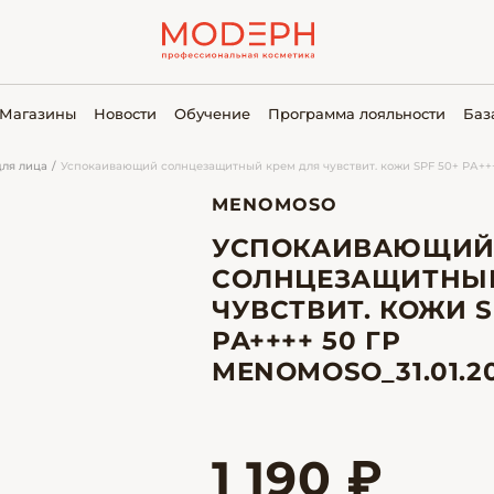
Магазины
Новости
Обучение
Программа лояльности
Баз
ля лица
Успокаивающий солнцезащитный крем для чувствит. кожи SPF 50+ РА+++
MENOMOSO
УСПОКАИВАЮЩИ
СОЛНЦЕЗАЩИТНЫЙ
ЧУВСТВИТ. КОЖИ S
РА++++ 50 ГР
MENOMOSO_31.01.20
1 190 ₽