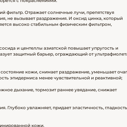
борется с покраснениями.
й фильтр. Отражает солнечные лучи, препятствуя
я, не вызывает раздражения. И оксид цинка, который
ляется высоко стабильным физическим фильтром,
ссосида и центеллы азиатской повышает упругость и
разует защитный барьер, ограждающий от ультрафиолет
 состояние кожи, снимает раздражение, уменьшает оча
ость эпидермиса менее чувствительной и реактивной;
кожное дыхание, тормозит раннее увядание, снижает
ия. Глубоко увлажняет, придает эластичность, гладкость
бинированной кожи.