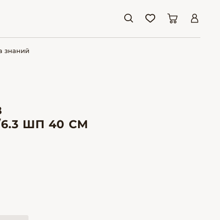
а знаний
З
6.3 ШП 40 СМ