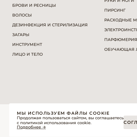
РУКИ И НОГИ
БРОВИ И РЕСНИЦЫ
ПИРСИНГ
ВОЛОСЫ
РАСХОДНЫЕ 
ДЕЗИНФЕКЦИЯ И СТЕРИЛИЗАЦИЯ
ЭЛЕКТРОИНСТ
ЗАГАРЫ
ПАРФЮМЕРИ
ИНСТРУМЕНТ
ОБУЧАЮЩАЯ Л
ЛИЦО И ТЕЛО
© 2026 «Модерн»— Косметика и оборудование для про
МЫ ИСПОЛЬЗУЕМ ФАЙЛЫ COOKIE
Политика обработки персональных данных
Продолжая пользоваться сайтом, вы соглашаетесь
СОГ
с политикой использования cookie.
Пользовательское соглашение
Подробнее →
Публичная оферта интернет-магазина для розничных пок