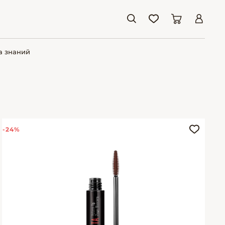
а знаний
-24%