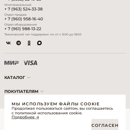
Многоканальный
+ 7 (963) 524-33-38
Отдел продаж
+ 7 (960) 958-16-40
Отдел оборудования
+ 7 (961) 988-13-22
Технический чат поддержки: пн-пт с 9:00 до 18:00
КАТАЛОГ
ПОКУПАТЕЛЯМ
МЫ ИСПОЛЬЗУЕМ ФАЙЛЫ COOKIE
Продолжая пользоваться сайтом, вы соглашаетесь
с политикой использования cookie.
© 2026 «Модерн»— Косметика и оборудование для профессионалов
Подробнее →
Создание сайтов
Политика обработки персональных данных
СОГЛАСЕН
Пользовательское соглашение
Публичная оферта интернет-магазина для розничных покупателей