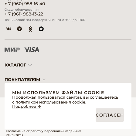
+ 7 (960) 958-16-40
Отдел оборудования
+ 7 (961) 988-13-22
Технический чат поддержки: пн-пт с 9:00 до 18:00
КАТАЛОГ
ПОКУПАТЕЛЯМ
МЫ ИСПОЛЬЗУЕМ ФАЙЛЫ COOKIE
Продолжая пользоваться сайтом, вы соглашаетесь
с политикой использования cookie.
© 2026 «Модерн»— Косметика и оборудование для профессионалов
Подробнее →
Создание сайтов
Политика обработки персональных данных
СОГЛАСЕН
Пользовательское соглашение
Публичная оферта интернет-магазина для розничных покупателей
Публичная оферта интернет-магазина для профессиональных участников
рынка
Согласие на обработку персональных данных
Реквизиты