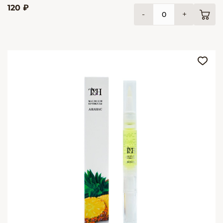
120 ₽
-
+