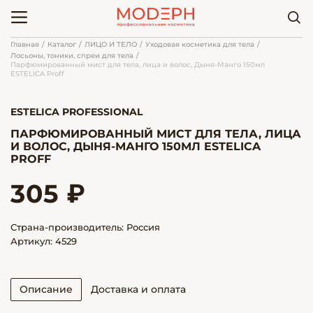
Главная
Каталог
ЛИЦО И ТЕЛО
Уходовая косметика для тела
Лосьоны, тоники, спреи для тела
Парфюмированный мист для тела, лица и волос, Дыня-Манго 150мл
ESTELICA Proff
ESTELICA PROFESSIONAL
ПАРФЮМИРОВАННЫЙ МИСТ ДЛЯ ТЕЛА, ЛИЦА
И ВОЛОС, ДЫНЯ-МАНГО 150МЛ ESTELICA
PROFF
305 ₽
Страна-производитель: Россия
Артикул: 4529
Описание
Доставка и оплата