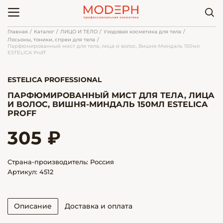
Главная
Каталог
ЛИЦО И ТЕЛО
Уходовая косметика для тела
Лосьоны, тоники, спреи для тела
Парфюмированный мист для тела, лица и волос, Вишня-Миндаль 150мл
ESTELICA Proff
ESTELICA PROFESSIONAL
ПАРФЮМИРОВАННЫЙ МИСТ ДЛЯ ТЕЛА, ЛИЦА
И ВОЛОС, ВИШНЯ-МИНДАЛЬ 150МЛ ESTELICA
PROFF
305 ₽
Страна-производитель: Россия
Артикул: 4512
Описание
Доставка и оплата